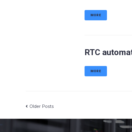
MORE
RTC automati
MORE
Older Posts