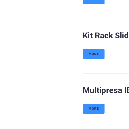
Kit Rack Sli
MORE
Multipresa I
MORE