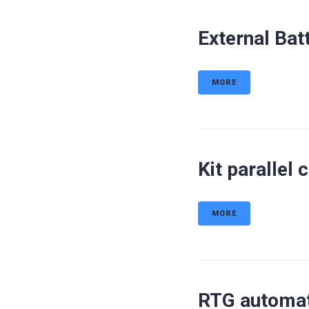
External Bat
MORE
Kit parallel
MORE
RTG automati