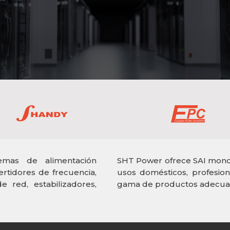
emas de alimentación
SHT Power ofrece SAI monofá
ertidores de frecuencia,
usos domésticos, profesion
 red, estabilizadores,
gama de productos adecuad