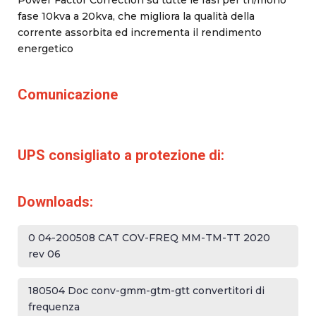
Power Factor Correction su tutte le fasi per tri/mono
fase 10kva a 20kva, che migliora la qualità della
corrente assorbita ed incrementa il rendimento
energetico
Comunicazione
UPS consigliato a protezione di:
Downloads:
0 04-200508 CAT COV-FREQ MM-TM-TT 2020
rev 06
180504 Doc conv-gmm-gtm-gtt convertitori di
frequenza