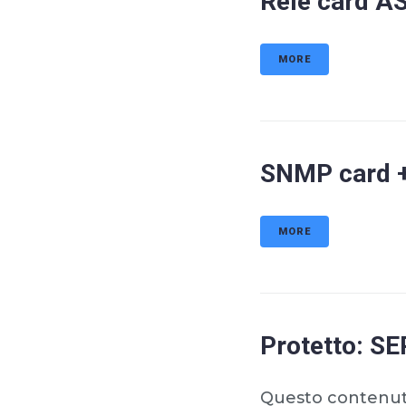
Rele card A
MORE
SNMP card +
MORE
Protetto: S
Questo contenuto 