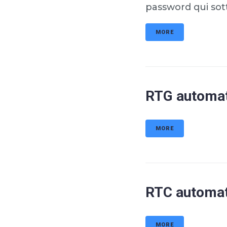
password qui sot
MORE
RTG automati
MORE
RTC automati
MORE