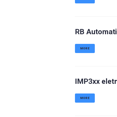
RB Automatic
MORE
IMP3xx eletr
MORE