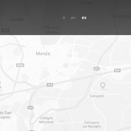
es
it
en