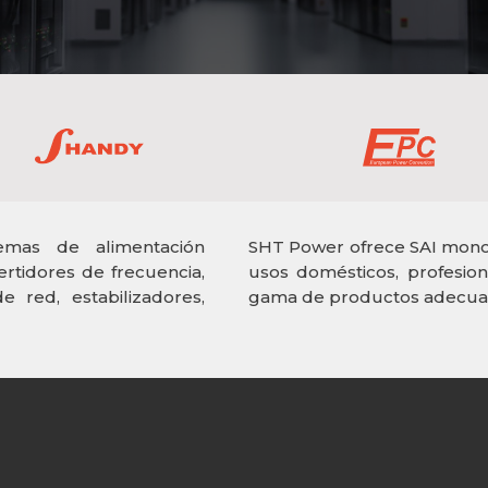
emas de alimentación
SHT Power ofrece SAI monofá
ertidores de frecuencia,
usos domésticos, profesion
 red, estabilizadores,
gama de productos adecuad