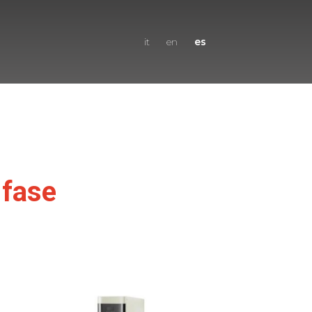
es
it
en
 fase